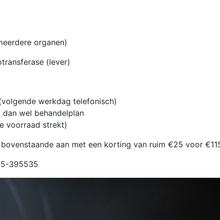
eerdere organen)
ansferase (lever)
(volgende werkdag telefonisch)
k dan wel behandelplan
 voorraad strekt)
 bovenstaande aan met een korting van ruim €25 voor €115
315-395535