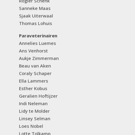
Rogier Schenk
Sanneke Maas
Sjaak Uiterwaal
Thomas Lohuis
Paraveterinairen
Annelies Luemes
Ans Venhorst
Aukje Zimmerman
Beau van Aken
Coraly Schaper
Ella Lammers
Esther Kobus
Geralien Hoftijzer
Indi Neleman
Lidy te Molder
Linsey Selman
Loes Nobel
Lotte Tolkamp