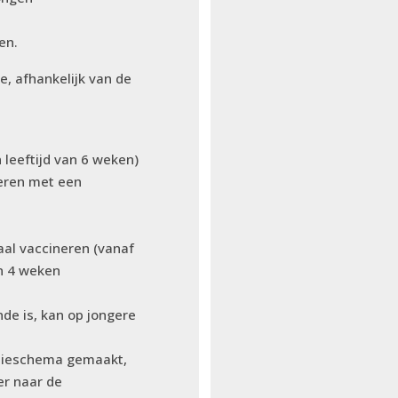
ten.
e, afhankelijk van de
n leeftijd van 6 weken)
eren met een
al vaccineren (vanaf
an 4 weken
de is, kan op jongere
atieschema gemaakt,
er naar de