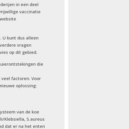
derijen in een deel
ijwillige vaccinatie
 website
. U kunt dus alleen
 verdere vragen
ies op dit gebied.
uierontstekingen die
 veel factoren. Voor
 nieuwe oplossing:
systeem van de koe
i/Klebsiella, S.aureus
nd dat er na het enten