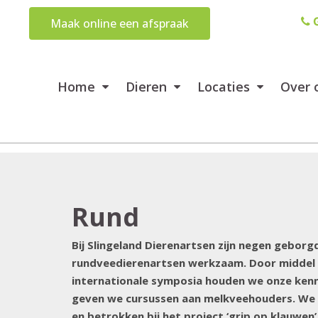
G
Maak online een afspraak
Home
Dieren
Locaties
Over 
Rund
Bij Slingeland Dierenartsen zijn negen geborg
rundveedierenartsen werkzaam. Door middel 
internationale symposia houden we onze kenni
geven we cursussen aan melkveehouders. We zi
en betrokken bij het project ‘grip op klauwen’