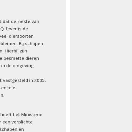
t dat de ziekte van
Q-fever is de
 veel diersoorten
blemen. Bij schapen
 Hierbij zijn
de besmette dieren
g in de omgeving
t vastgesteld in 2005.
j enkele
en.
heeft het Ministerie
 een verplichte
kschapen en