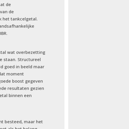
at de
 van de
k het tankcelgetal.
andsafhankelijke
IBR.
tal wat overbezetting
 staan. Structureel
id goed in beeld maar
 dat moment
 goede boost gegeven
ede resultaten gezien
etal binnen een
ht besteed, maar het
oot als het belang