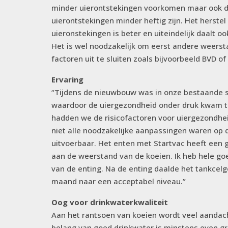
minder uierontstekingen voorkomen maar ook d
uierontstekingen minder heftig zijn. Het herstel
uieronstekingen is beter en uiteindelijk daalt oo
Het is wel noodzakelijk om eerst andere weerst
factoren uit te sluiten zoals bijvoorbeeld BVD of 
Ervaring
“Tijdens de nieuwbouw was in onze bestaande s
waardoor de uiergezondheid onder druk kwam te
hadden we de risicofactoren voor uiergezondhe
niet alle noodzakelijke aanpassingen waren op
uitvoerbaar. Het enten met Startvac heeft een
aan de weerstand van de koeien. Ik heb hele go
van de enting. Na de enting daalde het tankcelg
maand naar een acceptabel niveau.”
Oog voor drinkwaterkwaliteit
Aan het rantsoen van koeien wordt veel aandac
belang van goed drinkwater is minstens even gr