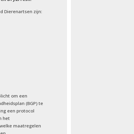
 Dierenartsen zijn:
plicht om een
ndheidsplan (BGP) te
ing een protocol
n het
 welke maatregelen
en.