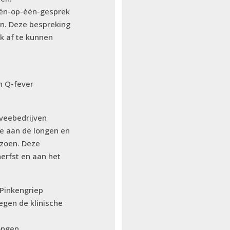
één-op-één-gesprek
n. Deze bespreking
jk af te kunnen
n Q-fever
dveebedrijven
de aan de longen en
izoen. Deze
herfst en aan het
 Pinkengriep
egen de klinische
ongen