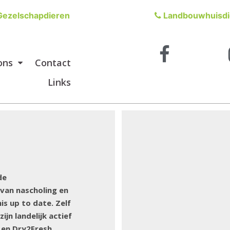
ezelschapdieren
Landbouwhuisdi
ons
Contact
Links
de
van nascholing en
s up to date. Zelf
jn landelijk actief
 en Dry2Fresh.