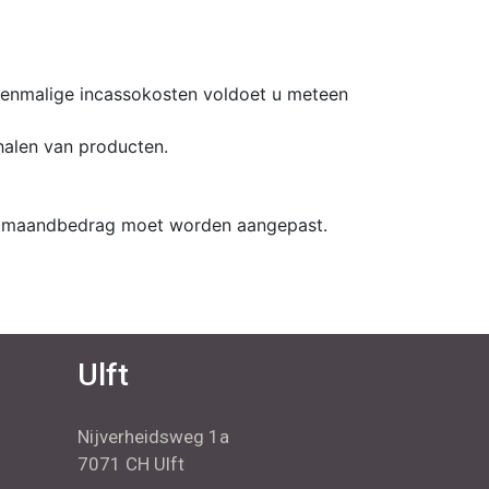
eenmalige incassokosten voldoet u meteen
halen van producten.
n het maandbedrag moet worden aangepast.
Ulft
Nijverheidsweg 1a
7071 CH Ulft