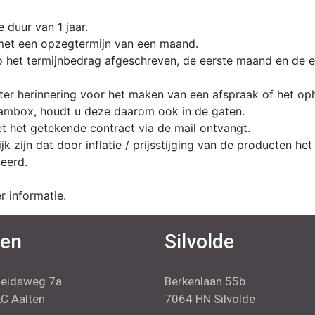
e duur van 1 jaar.
 met een opzegtermijn van een maand.
o het termijnbedrag afgeschreven, de eerste maand en de 
l ter herinnering voor het maken van een afspraak of het op
pambox, houdt u deze daarom ook in de gaten.
t het getekende contract via de mail ontvangt.
ijk zijn dat door inflatie / prijsstijging van de producte
meerd.
r informatie.
ten
Silvolde
heidsweg 7a
Berkenlaan 55b
C Aalten
7064 HN Silvolde