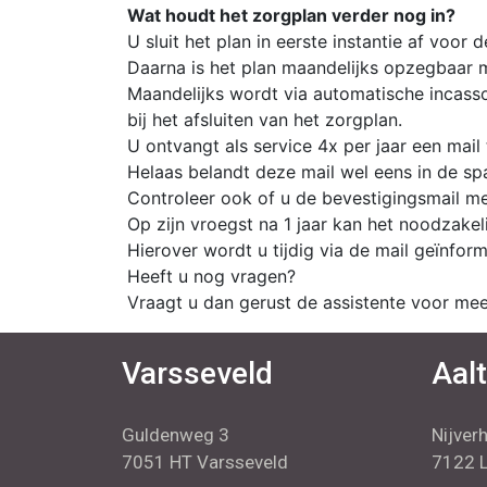
Wat houdt het zorgplan verder nog in?
U sluit het plan in eerste instantie af voor d
Daarna is het plan maandelijks opzegbaar
Maandelijks wordt via automatische incass
bij het afsluiten van het zorgplan.
U ontvangt als service 4x per jaar een mai
Helaas belandt deze mail wel eens in de s
Controleer ook of u de bevestigingsmail me
Op zijn vroegst na 1 jaar kan het noodzakel
Hierover wordt u tijdig via de mail geïnfor
Heeft u nog vragen?
Vraagt u dan gerust de assistente voor mee
Varsseveld
Aal
Guldenweg 3
Nijver
7051 HT Varsseveld
7122 L