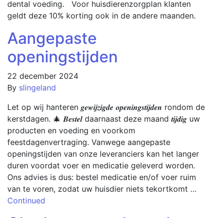
dental voeding. Voor huisdierenzorgplan klanten
geldt deze 10% korting ook in de andere maanden.
Aangepaste
openingstijden
22 december 2024
By
slingeland
Let op wij hanteren 𝒈𝒆𝒘𝒊𝒋𝒛𝒊𝒈𝒅𝒆 𝒐𝒑𝒆𝒏𝒊𝒏𝒈𝒔𝒕𝒊𝒋𝒅𝒆𝒏 rondom de
kerstdagen. 🎄 𝑩𝒆𝒔𝒕𝒆𝒍 daarnaast deze maand 𝒕𝒊𝒋𝒅𝒊𝒈 uw
producten en voeding en voorkom
feestdagenvertraging. Vanwege aangepaste
openingstijden van onze leveranciers kan het langer
duren voordat voer en medicatie geleverd worden.
Ons advies is dus: bestel medicatie en/of voer ruim
van te voren, zodat uw huisdier niets tekortkomt …
Continued