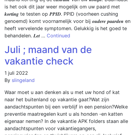
is het ook dit jaar weer mogelijk om uw paard met
𝒌𝒐𝒓𝒕𝒊𝒏𝒈 te testen op 𝑷𝑷𝑰𝑫. PPID (voorheen cushing
genoemd) komt voornamelĳk voor bĳ 𝒐𝒖𝒅𝒆𝒓𝒆 𝒑𝒂𝒂𝒓𝒅𝒆𝒏 en
heeft vervelende symptomen. Gelukkig is het goed te
behandelen. 𝑳𝒆𝒕 …
Continued
Juli ; maand van de
vakantie check
1 juli 2022
By
slingeland
Waar moet u aan denken als u met uw hond of kat
naar het buitenland op vakantie gaat?Wat zijn
aandachtspunten bij een verblijf in een pension?Welke
preventie maatregelen kunt u als honden -en katten
eigenaar nemen? In de vakantie APK folders staan alle
aandachtspunten voor vakantiegangers,