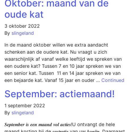
Oktober: maand van de
oude kat
3 oktober 2022
By
slingeland
In de maand oktober willen we extra aandacht
schenken aan de oudere kat. Nu vraagt u zich
waarschijnlijk af vanaf welke leeftijd we spreken van
een oudere kat? Tussen 7 en 10 jaar spreken we van
een senior kat. Tussen 11 en 14 jaar spreken we van
een bejaarde kat. Vanaf 15 jaar en ouder …
Continued
September: actiemaand!
1 september 2022
By
slingeland
𝑺𝒆𝒑𝒕𝒆𝒎𝒃𝒆𝒓 𝒊𝒔 𝒆𝒆𝒏 𝒎𝒂𝒂𝒏𝒅 𝒗𝒐𝒍 𝒂𝒄𝒕𝒊𝒆𝒔!U ontvangt de hele
maand korting bij de 𝒄𝒂𝒔𝒕𝒓𝒂𝒕𝒊𝒆 van uw 𝒌𝒐𝒏𝒊𝒋𝒏. Daarnaast