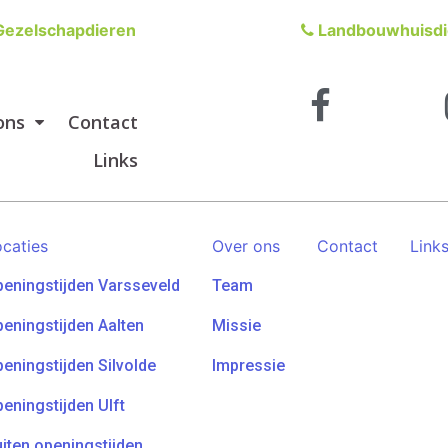
ezelschapdieren
Landbouwhuisdi
ons
Contact
Links
caties
Over ons
Contact
Link
eningstijden Varsseveld
Team
eningstijden Aalten
Missie
eningstijden Silvolde
Impressie
eningstijden Ulft
iten openingstijden