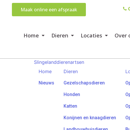
G
Maak online een afspraak
Home
Dieren
Locaties
Over 
Slingelanddierenartsen
Home
Dieren
Lo
Nieuws
Gezelschapsdieren
Op
Honden
Op
Katten
Op
Konijnen en knaagdieren
Op
Landbouwhuisdieren
Bu